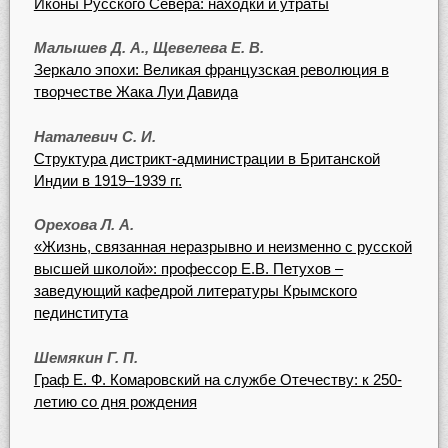
Иконы Русского Севера: находки и утраты
Малышев Д. А., Щевелева Е. В.
Зеркало эпохи: Великая французская революция в
творчестве Жака Луи Давида
Наталевич С. И.
Структура дистрикт-администрации в Британской
Индии в 1919–1939 гг.
Орехова Л. А.
«Жизнь, связанная неразрывно и неизменно с русской
высшей школой»: профессор Е.В. Петухов –
заведующий кафедрой литературы Крымского
пединститута
Шемякин Г. П.
Граф Е. Ф. Комаровский на службе Отечеству: к 250-
летию со дня рождения