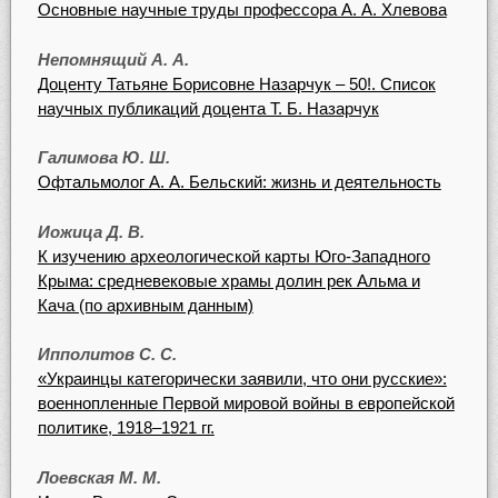
Основные научные труды профессора А. А. Хлевова
Непомнящий А. А.
Доценту Татьяне Борисовне Назарчук – 50!. Список
научных публикаций доцента Т. Б. Назарчук
Галимова Ю. Ш.
Офтальмолог А. А. Бельский: жизнь и деятельность
Иожица Д. В.
К изучению археологической карты Юго-Западного
Крыма: средневековые храмы долин рек Альма и
Кача (по архивным данным)
Ипполитов С. С.
«Украинцы категорически заявили, что они русские»:
военнопленные Первой мировой войны в европейской
политике, 1918–1921 гг.
Лоевская М. М.